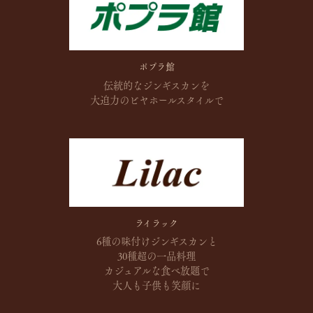
ポプラ館
伝統的なジンギスカンを
大迫力の
ビヤホールスタイルで
ライラック
6種の味付けジンギスカンと
30種超の一品料理
カジュアルな食べ放題で
大人も子供も笑顔に