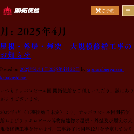
ご予約
月:
2025年4月
屋根・外壁・煙突 大規模修繕工事の
お知らせ
Posted on
2025年4月1日
2025年4月22日
by
sapporobiergarten-
kaitakushikan
いつもサッポロビール園 開拓使館をご利用いただき、誠にあり
がとうございます。
2025年3月（工事開始日未定）より、サッポロビール園開拓使
館およびサッポロビール博物館建物の屋根・外壁及び煙突の大
規模修繕工事を行います。工事終了は同年12月を予定しており