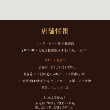
店舗情報
サッポロビール園 開拓使館
〒065-0007 北海道札幌市東区北7条東9丁目2-10
アクセス方法≫
JR 苗穂駅 北口より徒歩約8分
東豊線 東区役所前駅 4番出口より徒歩約10分
札幌駅北口2番乗り場 サッポロビール園・アリオ線
路線バスにて約7分
駐車場優待あり
（利用者は5時間まで無料・150台）
※お会計の際に認証が必要です。