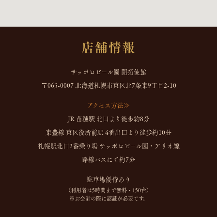
店舗情報
サッポロビール園 開拓使館
〒065-0007 北海道札幌市東区北7条東9丁目2-10
アクセス方法≫
JR 苗穂駅 北口より徒歩約8分
東豊線 東区役所前駅 4番出口より徒歩約10分
札幌駅北口2番乗り場 サッポロビール園・アリオ線
路線バスにて約7分
駐車場優待あり
（利用者は5時間まで無料・150台）
※お会計の際に認証が必要です。