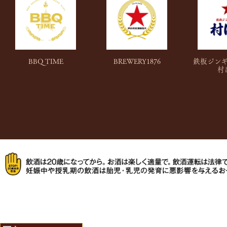
BBQ TIME
BREWERY
1876
鉄板ジン
村