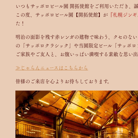
いつもサッポロビール園 開拓使館をご利用いただき、
この度、サッポロビール園【開拓使館】が
『札幌ジンギ
た！
明治の面影を残す赤レンガの建物で味わう、クセのない
の「サッポロクラシック」や当園限定ビール「サッポロ
ご家族やご友人と、お腹いっぱい満喫する素敵な思い
≫じゃらんニュースはこちらから
皆様のご来店を心よりお待ちしております。