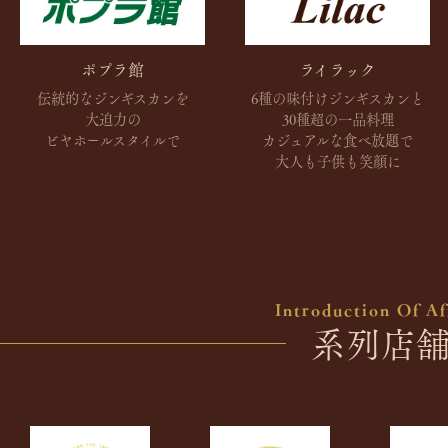
ポプラ館
ライラック
伝統的なジンギスカンを
6種の味付けジンギスカンと
大迫力の
30種超の一品料理
ビヤホールスタイルで
カジュアルな食べ放題で
大人も子供も笑顔に
Introduction Of Aff
系列店